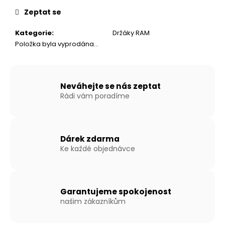
č
cena:
u
Zeptat se
j
e
Kategorie
:
Držáky RAM
m
Položka byla vyprodána…
e
NAFUKOVACÍ
Neváhejte se nás zeptat
ČLUN
Rádi vám poradíme
WILLIS
BOATS
RY-
BD370
V
Dárek zdarma
BÍLO-
Ke každé objednávce
MODRÉ
BARVĚ
SE
SKLÁDACÍ
HLINÍKOVOU
Garantujeme spokojenost
PODLAHOU
našim zákazníkům
21
690