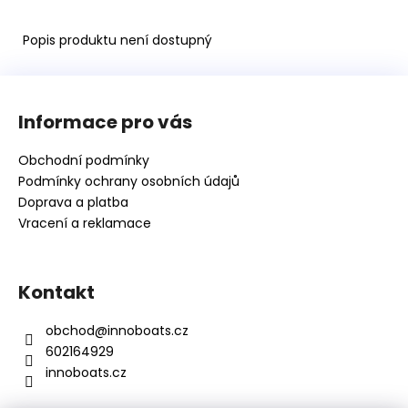
Kč
Popis produktu není dostupný
Z
á
Informace pro vás
p
a
Obchodní podmínky
t
Podmínky ochrany osobních údajů
í
Doprava a platba
Vracení a reklamace
Kontakt
obchod
@
innoboats.cz
602164929
innoboats.cz