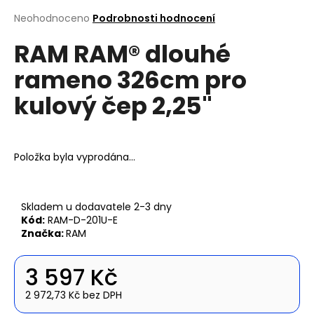
a
Průměrné
Neohodnoceno
Podrobnosti hodnocení
hodnocení
j
RAM RAM® dlouhé
produktu
í
je
t
rameno 326cm pro
0,0
z
?
kulový čep 2,25"
5
hvězdiček.
Položka byla vyprodána…
Hledat
Skladem u dodavatele 2-3 dny
Kód:
RAM-D-201U-E
D
Značka:
RAM
o
p
o
3 597 Kč
r
2 972,73 Kč bez DPH
u
Měrná