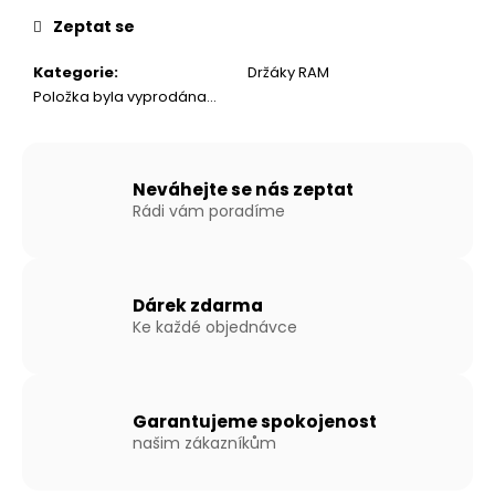
č
cena:
u
Zeptat se
j
e
Kategorie
:
Držáky RAM
m
Položka byla vyprodána…
e
NAFUKOVACÍ
Neváhejte se nás zeptat
ČLUN
Rádi vám poradíme
WILLIS
BOATS
RY-
BD420
V
Dárek zdarma
ŠEDO-
Ke každé objednávce
ŠEDÉ
BARVĚ
SE
SKLÁDACÍ
HLINÍKOVOU
Garantujeme spokojenost
PODLAHOU
našim zákazníkům
27
190