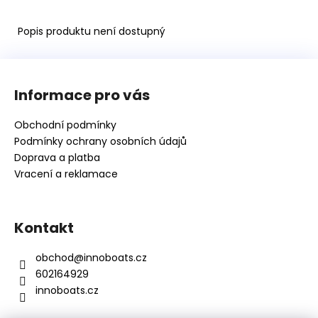
Kč
Popis produktu není dostupný
Z
á
Informace pro vás
p
a
Obchodní podmínky
t
Podmínky ochrany osobních údajů
í
Doprava a platba
Vracení a reklamace
Kontakt
obchod
@
innoboats.cz
602164929
innoboats.cz