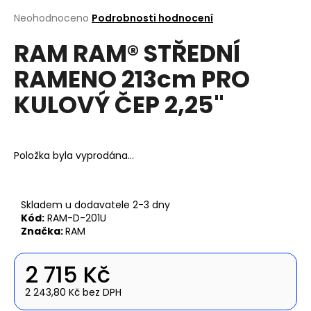
a
Průměrné
Neohodnoceno
Podrobnosti hodnocení
hodnocení
j
RAM RAM® STŘEDNÍ
produktu
í
je
t
RAMENO 213cm PRO
0,0
z
?
KULOVÝ ČEP 2,25"
5
hvězdiček.
Položka byla vyprodána…
Hledat
Skladem u dodavatele 2-3 dny
Kód:
RAM-D-201U
D
Značka:
RAM
o
p
o
2 715 Kč
r
2 243,80 Kč bez DPH
u
Měrná