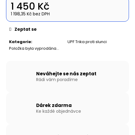
č
1 450 Kč
u
j
1 198,35 Kč bez DPH
Měrná
e
cena:
m
Zeptat se
e
Kategorie
:
UPF Trika proti slunci
Položka byla vyprodána…
NAFUKOVACÍ
ČLUN
WILLIS
BOATS
RY-
Neváhejte se nás zeptat
BD420
Rádi vám poradíme
V
ČERVENO-
ČERNÉ
BARVĚ
SE
Dárek zdarma
SKLÁDACÍ
Ke každé objednávce
HLINÍKOVOU
PODLAHOU
27
190