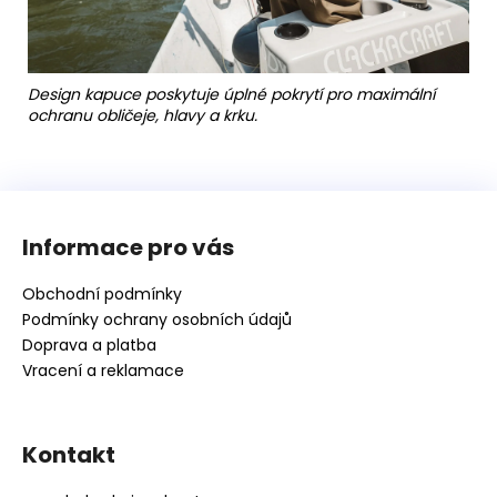
Design kapuce poskytuje úplné pokrytí pro maximální
ochranu obličeje, hlavy a krku.
Z
á
Informace pro vás
p
a
Obchodní podmínky
t
Podmínky ochrany osobních údajů
í
Doprava a platba
Vracení a reklamace
Kontakt