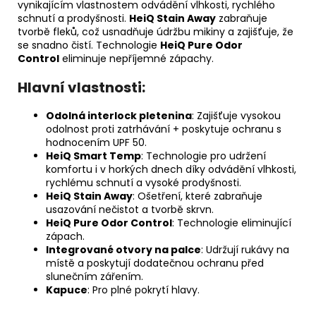
vynikajícím vlastnostem odvádění vlhkosti, rychlého
schnutí a prodyšnosti.
HeiQ Stain Away
zabraňuje
tvorbě fleků, což usnadňuje údržbu mikiny a zajišťuje, že
se snadno čistí. Technologie
HeiQ Pure Odor
Control
eliminuje nepříjemné zápachy.
Hlavní vlastnosti:
Odolná interlock pletenina
: Zajišťuje vysokou
odolnost proti zatrhávání + poskytuje ochranu s
hodnocením UPF 50.
HeiQ Smart Temp
: Technologie pro udržení
komfortu i v horkých dnech díky odvádění vlhkosti,
rychlému schnutí a vysoké prodyšnosti.
HeiQ Stain Away
: Ošetření, které zabraňuje
usazování nečistot a tvorbě skrvn.
HeiQ Pure Odor Control
: Technologie eliminující
zápach.
Integrované otvory na palce
: Udržují rukávy na
místě a poskytují dodatečnou ochranu před
slunečním zářením.
Kapuce
: Pro plné pokrytí hlavy.