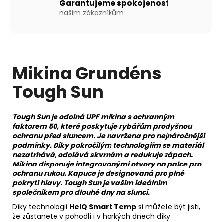
Kč
Garantujeme spokojenost
našim zákazníkům
Mikina Grundéns
Tough Sun
Tough Sun je odolná UPF mikina s ochranným
faktorem 50, které poskytuje rybářům prodyšnou
ochranu před sluncem. Je navržena pro nejnáročnější
podmínky. Díky pokročilým technologiím se materiál
nezatrhává, odolává skvrnám a redukuje zápach.
Mikina disponuje integrovanými otvory na palce pro
ochranu rukou. Kapuce je designovaná pro plné
pokrytí hlavy
. Tough Sun je vašim ideálním
společníkem pro dlouhé dny na slunci.
Díky technologii
HeiQ Smart Temp
si můžete být jisti,
že zůstanete v pohodlí i v horkých dnech díky