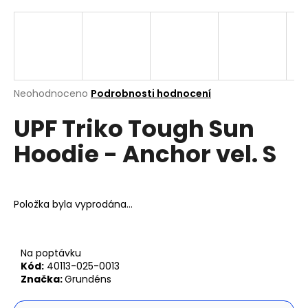
a
j
í
t
?
Průměrné
Neohodnoceno
Podrobnosti hodnocení
hodnocení
UPF Triko Tough Sun
produktu
je
Hoodie - Anchor vel. S
0,0
z
Hledat
5
hvězdiček.
Položka byla vyprodána…
D
o
p
Na poptávku
o
Kód:
40113-025-0013
r
Značka:
Grundéns
u