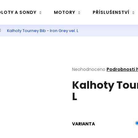
LOTY A SONDY
MOTORY
PŘÍSLUŠENSTVÍ
Kalhoty Tourney Bib - Iron Grey vel. L
Co potřebujete najít?
Hledat
Průměrné
Neohodnoceno
Podrobnosti 
hodnocení
Kalhoty Tour
produktu
Doporučujeme
je
L
0,0
z
5
hvězdiček.
VARIANTA