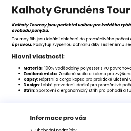
Kalhoty Grundéns Tou
Kalhoty Tourney jsou perfektní volbou pro každého ryb
svobodu pohybu.
Tourney Bib jsou ideální oblečení do proměnlivého počasí 
úpravou.
Poskytují zvýšenou ochranu díky zesílenému sed
Hlavní vlastnosti:
Materiál
: 100% voděodolný polyester s PU povrcho
Zesílená místa
: Zesílené sedlo a kolena pro zvýše
Kapsy
: Náprsní a cargo kapsa pro praktické uložení 
Design
: Lehké provedení ideální pro proměnlivé poč
Střih
: Sportovní a ergonomický střih pro pohodlí a f
Z
á
Informace pro vás
p
a
Obchodní podmínky