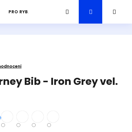
Hledat
Přihlášení
Náku
PRO RYBÁŘE
PRŮVODCE / GUIDING RYBAŘENÍ
košík
hodnocení
ney Bib - Iron Grey vel.
Následující