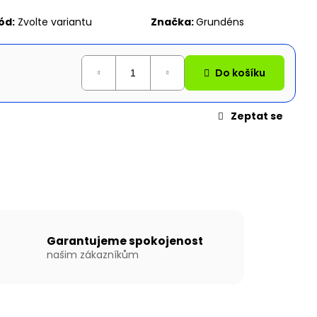
N WILLIS BOATS RY-
EDÉ BARVĚ SE
ód:
Zvolte variantu
Značka:
Grundéns
ÍKOVOU PODLAHOU
Do košíku
Zeptat se
Garantujeme spokojenost
našim zákazníkům