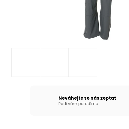
NAFUKOVACÍ ČLUN WILLIS BOATS RY-
BD300 V BÍLO-MODRÉ BARVĚ S
NAFUKOVACÍ PODLAHOU
15 690 Kč
Neváhejte se nás zeptat
Rádi vám poradíme