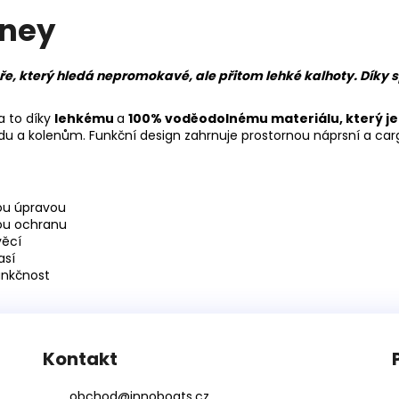
rney
áře, který hledá nepromokavé, ale přitom lehké kalhoty. Dík
a to díky
lehkému
a
100% voděodolnému materiálu, který je
u a kolenům. Funkční design zahrnuje prostornou náprsní a car
vou úpravou
nou ochranu
věcí
así
unkčnost
Kontakt
obchod
@
innoboats.cz