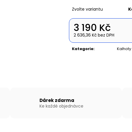
NAFUKOVACÍ ČLUN WILLIS BOATS RY-
NAFUKOVACÍ ČLU
BD200 V BÍLO-MODRÉ BARVĚ S
BD370 V ŠEDO-Š
Zvolte variantu
K
NAFUKOVACÍ PODLAHOU
SKLÁDACÍ HLIN
11 590 Kč
21 690 Kč
3 190 Kč
2 636,36 Kč bez DPH
Měrná
cena:
Kategorie
:
Kalhoty
Dárek zdarma
Ke každé objednávce