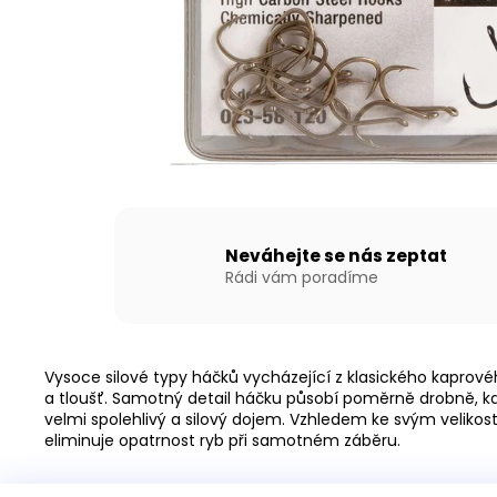
NAFUKOVACÍ ČLUN WILLIS BOATS RY-
BD330 V ZELENÉ BARVĚ SE SKLÁDACÍ
DŘEVĚNOU PODLAHOU
18 290 Kč
Neváhejte se nás zeptat
Rádi vám poradíme
Vysoce silové typy háčků vycházející z klasického kaprového
a tloušť. Samotný detail háčku působí poměrně drobně, k
velmi spolehlivý a silový dojem. Vzhledem ke svým velikos
eliminuje opatrnost ryb při samotném záběru.