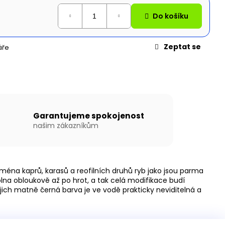
N WILLIS BOATS RY-
MODRÉ BARVĚ SE
Do košíku
ÍKOVOU PODLAHOU
Zeptat se
áře
Garantujeme spokojenost
našim zákazníkům
ejména kaprů, karasů a reofilních druhů ryb jako jsou parma
a obloukově až po hrot, a tak celá modifikace budí
jich matně černá barva je ve vodě prakticky neviditelná a