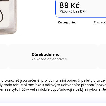
NAFUKOVACÍ ČLUN WILLIS BOATS RY-
NAFUKOVACÍ ČLU
89 Kč
BD270 V ZELENÉ BARVĚ S NAFUKOVACÍ
BD420 V BÍLO-
PODLAHOU
SKLÁDACÍ HLIN
73,55 Kč bez DPH
14 490 Kč
27 190 Kč
Měrná
cena:
Kategorie
:
Pro ryb
Dárek zdarma
Ke každé objednávce
 tvaru, jež jsou určené pro lov na mini boilies či pellety a to z
dy malé robustní ramínko s očkovým uchycením přechází pozvoln
tem se tyto háčky velmi dobře vypořádávají s velkými rybami. Je