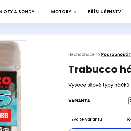
LOTY A SONDY
MOTORY
PŘÍSLUŠENSTVÍ
Co potřebujete najít?
Průměrné
Neohodnoceno
Podrobnosti 
Hledat
hodnocení
Trabucco há
produktu
je
0,0
Doporučujeme
z
Vysoce silové typy háčků 
5
hvězdiček.
VARIANTA
Zvolte variantu
K