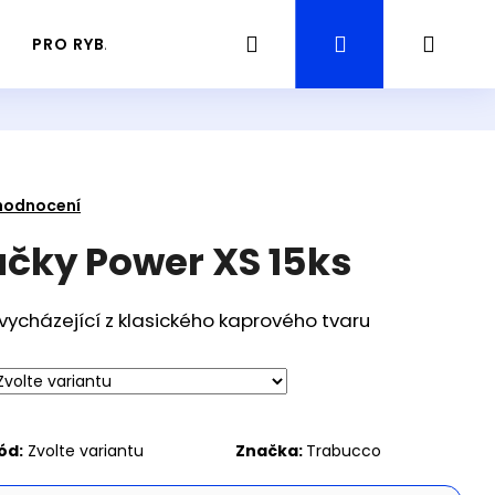
Hledat
Přihlášení
Náku
PRO RYBÁŘE
PRŮVODCE / GUIDING RYBAŘENÍ
košík
hodnocení
čky Power XS 15ks
vycházející z klasického kaprového tvaru
Následující
ód:
Zvolte variantu
Značka:
Trabucco