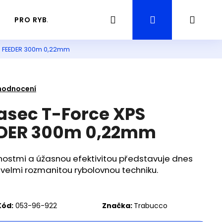
Hledat
Přihlášení
Náku
PRO RYBÁŘE
PRŮVODCE / GUIDING RYBAŘENÍ
D FEEDER 300m 0,22mm
košík
hodnocení
asec T-Force XPS
DER 300m 0,22mm
ostmi a úžasnou efektivitou představuje dnes
elmi rozmanitou rybolovnou techniku.
Následující
Kód:
053-96-922
Značka:
Trabucco