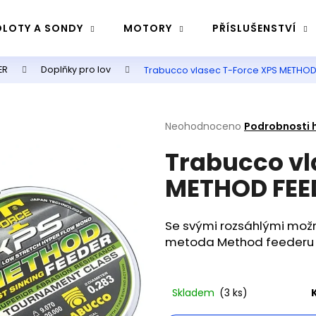
LOTY A SONDY
MOTORY
PŘÍSLUŠENSTVÍ
ER
Doplňky pro lov
Trabucco vlasec T-Force XPS METHO
Co potřebujete najít?
Průměrné
Neohodnoceno
Podrobnosti 
Hledat
hodnocení
Trabucco vl
produktu
je
METHOD FEE
0,0
Doporučujeme
z
5
hvězdiček.
Se svými rozsáhlými možn
metoda Method feederu v
Skladem
(3 ks)