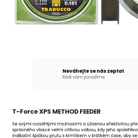
NAFUKOVACÍ ČLUN WILLIS BOATS RY-
BD330 V ZELENÉ BARVĚ SE SKLÁDACÍ
DŘEVĚNOU PODLAHOU
18 290 Kč
Neváhejte se nás zeptat
Rádi vám poradíme
T-Force XPS METHOD FEEDER
Se svými rozsáhlými možnostmi a úžasnou efektivitou pře
správného vlasce velmi citlivou volbou, kdy jeho spolehli
indikační špičkou prutu s krmítkem v krátkém čase, aby s