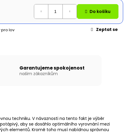
N WILLIS BOATS RY-
MODRÉ BARVĚ SE
ÍKOVOU PODLAHOU
Do košíku
Zeptat se
 pro lov
Garantujeme spokojenost
našim zákazníkům
ou techniku. V návaznosti na tento fakt je výběr
e potápivý, aby se dosáhlo optimálního vyrovnání mezi
rušivých elementů. Kromě toho musí nabídnou správnou