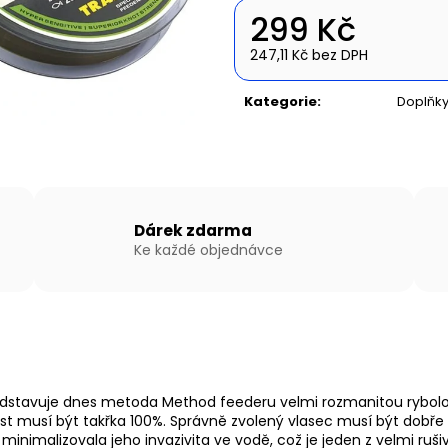
NAFUKOVACÍ ČLUN WILLIS BOATS RY-
NAFUKOVACÍ ČLU
299 Kč
BD270 V ZELENÉ BARVĚ S NAFUKOVACÍ
BD420 V BÍLO-
PODLAHOU
SKLÁDACÍ HLIN
247,11 Kč bez DPH
14 490 Kč
27 190 Kč
Měrná
cena:
Kategorie
:
Doplňky
Dárek zdarma
Ke každé objednávce
dstavuje dnes metoda Method feederu velmi rozmanitou rybolovn
vost musí být takřka 100%. Správně zvolený vlasec musí být dobř
e minimalizovala jeho invazivita ve vodě, což je jeden z velmi 