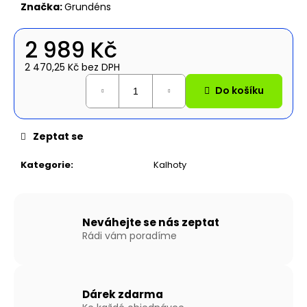
č
Značka:
Grundéns
u
j
2 989 Kč
e
m
2 470,25 Kč bez DPH
e
Měrná
Do košíku
cena:
NAFUKOVACÍ
ČLUN
Zeptat se
WILLIS
BOATS
RY-
Kategorie
:
Kalhoty
BD270
V
ZELENÉ
BARVĚ
S
Neváhejte se nás zeptat
NAFUKOVACÍ
Rádi vám poradíme
PODLAHOU
14
490
Kč
Dárek zdarma