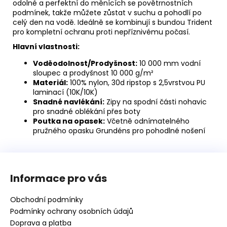
odolné a perfektní do měnících se povětrnostních
podmínek, takže můžete zůstat v suchu a pohodlí po
celý den na vodě. Ideálně se kombinují s bundou Trident
pro kompletní ochranu proti nepříznivému počasí​.
Hlavní vlastnosti:
Voděodolnost/Prodyšnost:
10 000 mm vodní
sloupec a prodyšnost 10 000 g/m²
Materiál:
100% nylon, 30d ripstop s 2,5vrstvou PU
laminací (10K/10K)
Snadné navlékání:
Zipy na spodní části nohavic
pro snadné oblékání přes boty
Poutka na opasek:
Včetně odnímatelného
pružného opasku Grundéns pro pohodlné nošení
Z
á
Informace pro vás
p
a
Obchodní podmínky
t
Podmínky ochrany osobních údajů
í
Doprava a platba