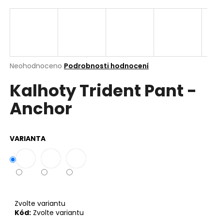
a
j
í
t
?
Průměrné
Neohodnoceno
Podrobnosti hodnocení
hodnocení
Kalhoty Trident Pant -
produktu
je
Anchor
0,0
z
Hledat
5
hvězdiček.
VARIANTA
D
o
p
o
r
Zvolte variantu
u
Kód:
Zvolte variantu