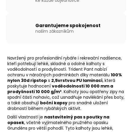
Ke každé objednávce
Garantujeme spokojenost
našim zákazníkům
Navržený pro profesionální rybáře i rekreační nadšence,
kteří potřebují lehké, skladné a odolné kalhoty s
voděodolností a prodyšností. Trident Pant nabízí
ochranu v náročných podmínkách díky materiálu
100%
nylon 30d ripstop
s
2,5vrstvou PU laminací
, která
poskytuje hodnocení
voděodolnosti 10 000 mm a
prodyšnosti 10 000 g/m²
. Kalhoty jsou opatřeny zipy na
spodní části nohavic, což usnadňuje navlékání přes boty,
a také obsahují
boční kapsy
pro snadné uložení
drobností během rybářských aktivit.
Další vlastností je
nastavitelný pas s poutky na
opasek
, včetně vyjímatelného pružného opasku
Grundéns pro větší pohodlí. Tyto kalhoty jsou lehké,