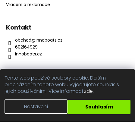
Vracení a reklamace
Kontakt
obchod
@
innoboats.cz
602164929
innoboats.cz
Tento web používá soubory cookie. Dalším
Přijímáme online platby
procházením tohoto webu vyjadřujete souhlas s
jejich používáním.. Více informací
zde
.
Nastavení
Souhlasím
Vytvořil Shoptet
Copyright 2026
innoboats.cz
. Všechna práva vyhrazena.