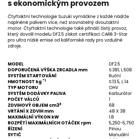
s ekonomickým provozem
Čtyřtaktní technologie Suzuki vymáčkne z každé nádrže
naplněné palivem více, než srovnatelný dvoutaktní
motor. Čtyřtaktní technologie také přináší čistý provoz,
který dovolil modelu DF2.5 získat certifikaci CARB 3-Star
pro ultra nízké emise od kalifornské rady pro vzdušné
zdroje.
MODEL
DF2.5
DOPORUČENÁ VÝŠKA ZRCADLA mm
S:381, L:508
SYSTÉM STARTOVÁNÍ
Ruční
*1
HMOTNOST kg
S:13.5, L:14
TYP MOTORU
OHV
SYSTÉM DODÁVKY PALIVA
Karburátor
POČET VÁLCŮ
1
3
ZDVIHOVÝ OBJEM cm3
68
VRTÁNÍ X ZDVIH mm
48 X 38
MAXIMÁLNÍ VÝKON kW
1.8
ROZPĚTÍ MAXIMÁLNÍCH OTÁČEK rpm
5,250-5,750
ŘÍZENÍ
Pínou
SYTIČ
Manuální