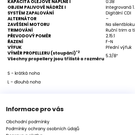
KAPACITA OLEJOVÉ NÁPLNĚ l
0.38
OBJEM PALIVOVÉ NÁDRŽE l
Integrovaná 1
SYSTÉM ZAPALOVÁNÍ
Digitální CDI
ALTERNÁTOR
–
ZAVĚŠENÍ MOTORU
Na silentbloku
TRIMOVÁNÍ
Ruční trim a ti
PŘEVODOVÝ POMĚR
2.15:1
ŘAZENÍ
F-N
VÝFUK
Přední výfuk
*2
VÝMĚR PROPELLERU (stoupání)
5.3/8″
Všechny propellery jsou třílisté o rozměru
S - krátká noha
L - dlouhá noha
Z
á
Informace pro vás
p
a
Obchodní podmínky
t
Podmínky ochrany osobních údajů