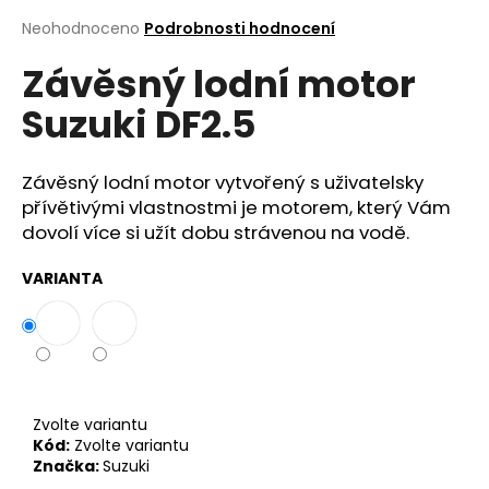
a
Průměrné
Neohodnoceno
Podrobnosti hodnocení
hodnocení
j
Závěsný lodní motor
produktu
í
je
t
Suzuki DF2.5
0,0
z
?
5
hvězdiček.
Závěsný lodní motor vytvořený s uživatelsky
přívětivými vlastnostmi je motorem, který Vám
dovolí více si užít dobu strávenou na vodě.
Hledat
VARIANTA
D
o
p
o
Zvolte variantu
r
Kód:
Zvolte variantu
u
Značka:
Suzuki