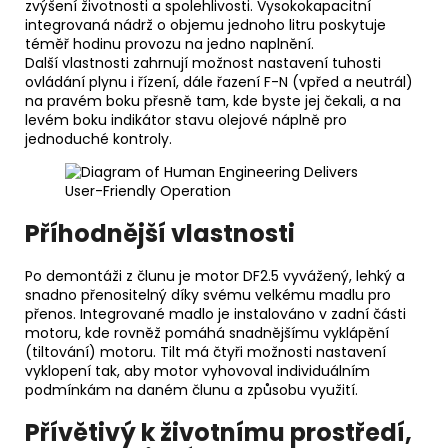
zvýšení životnosti a spolehlivosti. Vysokokapacitní
integrovaná nádrž o objemu jednoho litru poskytuje
téměř hodinu provozu na jedno naplnění.
Další vlastnosti zahrnují možnost nastavení tuhosti
ovládání plynu i řízení, dále řazení F-N (vpřed a neutrál)
na pravém boku přesně tam, kde byste jej čekali, a na
levém boku indikátor stavu olejové náplně pro
jednoduché kontroly.
Příhodnější vlastnosti
Po demontáži z člunu je motor DF2.5 vyvážený, lehký a
snadno přenositelný díky svému velkému madlu pro
přenos. Integrované madlo je instalováno v zadní části
motoru, kde rovněž pomáhá snadnějšímu vyklápění
(tiltování) motoru. Tilt má čtyři možnosti nastavení
vyklopení tak, aby motor vyhovoval individuálním
podmínkám na daném člunu a způsobu využití.
Přívětivý k životnímu prostředí,