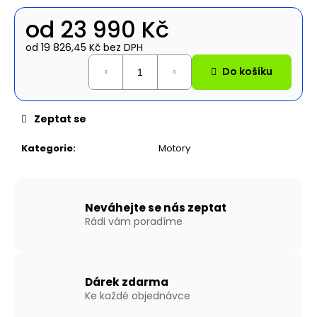
č
u
od
23 990 Kč
j
e
od
19 826,45 Kč
bez DPH
Měrná
m
Do košíku
cena:
e
Zeptat se
NAFUKOVACÍ
ČLUN
WILLIS
Kategorie
:
Motory
BOATS
RY-
BD270
V
ŠEDO-
Neváhejte se nás zeptat
ŠEDÉ
Rádi vám poradíme
BARVĚ
SE
SKLÁDACÍ
DŘEVĚNOU
PODLAHOU
Dárek zdarma
Ke každé objednávce
14
890