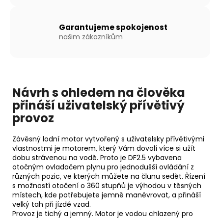
Kč
Garantujeme spokojenost
našim zákazníkům
Návrh s ohledem na člověka
přináší uživatelský přívětivý
provoz
Závěsný lodní motor vytvořený s uživatelsky přívětivými
vlastnostmi je motorem, který Vám dovolí více si užít
dobu strávenou na vodě. Proto je DF2.5 vybavena
otočným ovladačem plynu pro jednodušší ovládání z
různých pozic, ve kterých můžete na člunu sedět. Řízení
s možností otočení o 360 stupňů je výhodou v těsných
místech, kde potřebujete jemně manévrovat, a přináší
velký tah při jízdě vzad.
Provoz je tichý a jemný. Motor je vodou chlazený pro