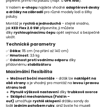
připevnit přímo na palubu (např. u
GFK lodí
).
V našem
e-shopu
najdete vhodné
adaptérové desky
a držáky na zábradlí
pro různé modely lodí a šířky
paluby.
Montáž je
rychlá a jednoduchá
– stejně snadno,
jak
KED Flex 2.0 SW
připevníte, ji můžete
díky
rychloupínacímu čepu
opět sejmout a bezpečně
uložit.
Technické parametry
✅
Délka:
115 cm (na přání až 140 cm)
✅
Hmotnost:
3,5 kg
✅
Odolnost proti vodnímu odporu
díky
přídavnému
stabilizátoru
Maximální flexibilita
🔹
Možnost boční montáže
– držák lze
naklápět na
obě strany
a je vhodný pro montáž na
levou i pravou
stranu lodi
🔹
Plynulé výškové nastavení
díky
trubkové svorce
🔹
Sklápěcí mechanismus (Fold in –
out)
umožňuje
rychlé sklopení
držáku sondy do
lodě
jedním pohybem ruky
, aniž byste ho museli