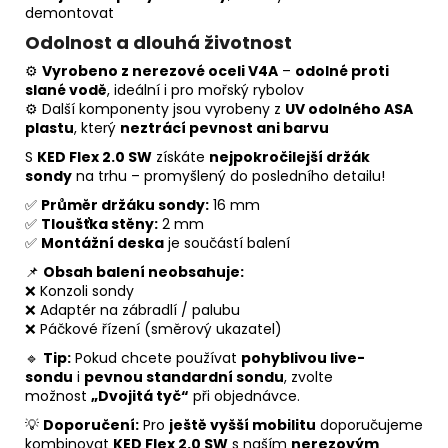
demontovat
Odolnost a dlouhá životnost
⚙️
Vyrobeno z nerezové oceli V4A
–
odolné proti
slané vodě
, ideální i pro mořský rybolov
⚙️ Další komponenty jsou vyrobeny z
UV odolného ASA
plastu
, který
neztrácí pevnost ani barvu
S
KED Flex 2.0 SW
získáte
nejpokročilejší držák
sondy
na trhu – promyšlený do posledního detailu!
✅
Průměr držáku sondy:
16 mm
✅
Tloušťka stěny:
2 mm
✅
Montážní deska
je součástí balení
📌
Obsah balení neobsahuje:
❌ Konzoli sondy
❌ Adaptér na zábradlí / palubu
❌ Páčkové řízení (směrový ukazatel)
🔹
Tip:
Pokud chcete používat
pohyblivou live-
sondu
i
pevnou standardní sondu
, zvolte
možnost
„Dvojitá tyč“
při objednávce.
💡
Doporučení:
Pro
ještě vyšší mobilitu
doporučujeme
kombinovat
KED Flex 2.0 SW
s naším
nerezovým