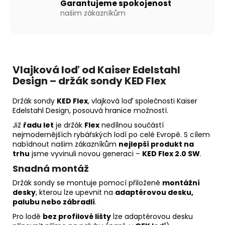
Garantujeme spokojenost
našim zákazníkům
Vlajková loď od Kaiser Edelstahl
Design – držák sondy KED Flex
Držák sondy
KED Flex
, vlajková loď společnosti Kaiser
Edelstahl Design, posouvá hranice možností.
Již
řadu let
je držák
Flex
nedílnou součástí
nejmodernějších rybářských lodí po celé Evropě. S cílem
nabídnout našim zákazníkům
nejlepší produkt na
trhu
jsme vyvinuli novou generaci –
KED Flex 2.0 SW
.
Snadná montáž
Držák sondy se montuje pomocí přiložené
montážní
desky
, kterou lze upevnit na
adaptérovou desku,
palubu nebo zábradlí
.
Pro lodě
bez profilové lišty
lze adaptérovou desku