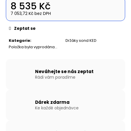
č
8 535 Kč
u
j
7 053,72 Kč bez DPH
Měrná
e
cena:
m
Zeptat se
e
Kategorie
:
Držáky sond KED
Položka byla vyprodána…
NAFUKOVACÍ
ČLUN
WILLIS
BOATS
RY-
Neváhejte se nás zeptat
BD270
Rádi vám poradíme
V
ŠEDÉ
BARVĚ
S
LAŤKOVOU
Dárek zdarma
PODLAHOU
Ke každé objednávce
12
490
Kč