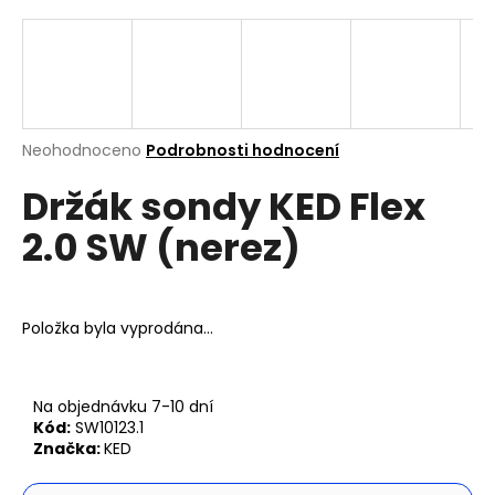
a
j
í
t
?
Průměrné
Neohodnoceno
Podrobnosti hodnocení
hodnocení
Držák sondy KED Flex
produktu
je
2.0 SW (nerez)
0,0
z
Hledat
5
hvězdiček.
Položka byla vyprodána…
D
o
p
Na objednávku 7-10 dní
o
Kód:
SW10123.1
r
Značka:
KED
u