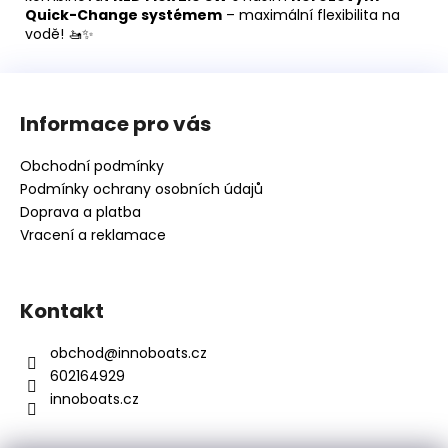
Quick-Change systémem
– maximální flexibilita na
vodě! 🚤✨
Z
á
Informace pro vás
p
a
Obchodní podmínky
t
Podmínky ochrany osobních údajů
í
Doprava a platba
Vracení a reklamace
Kontakt
obchod
@
innoboats.cz
602164929
innoboats.cz