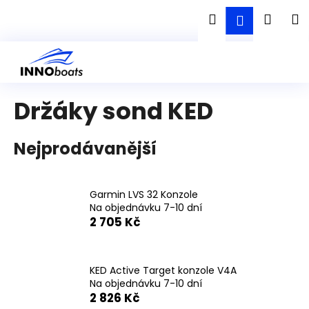
K
Přejít
Hledat
Náku
M
Přihlášen
na
o
obsah
Zpět
Zpět
š
košík
í
C
k
o
Držáky sond KED
p
o
t
Nejprodávanější
ř
e
Garmin LVS 32 Konzole
b
Na objednávku 7-10 dní
u
2 705 Kč
j
e
t
KED Active Target konzole V4A
Na objednávku 7-10 dní
e
2 826 Kč
n