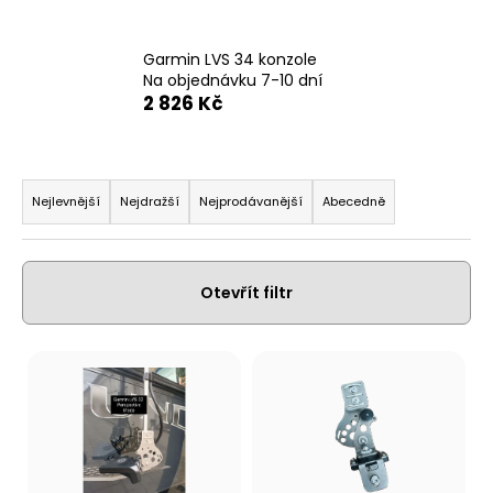
a
j
Garmin LVS 34 konzole
í
Na objednávku 7-10 dní
2 826 Kč
t
?
Ř
a
Nejlevnější
Nejdražší
Nejprodávanější
Abecedně
z
Hledat
e
n
Otevřít filtr
í
p
D
V
r
o
ý
p
o
p
o
d
i
r
u
s
u
k