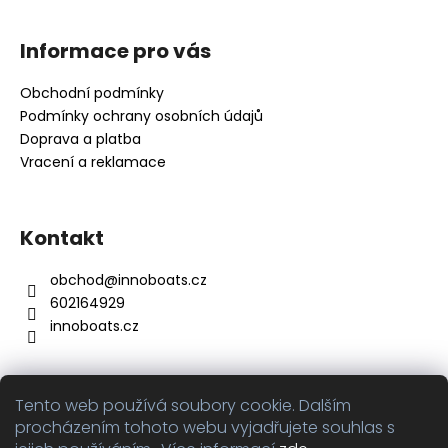
Z
v
a
á
á
c
Informace pro vás
n
p
í
í
p
a
Obchodní podmínky
r
t
Podmínky ochrany osobních údajů
v
í
Doprava a platba
k
Vracení a reklamace
y
v
ý
Kontakt
p
i
obchod
@
innoboats.cz
s
u
602164929
innoboats.cz
Tento web používá soubory cookie. Dalším
Přijímáme online platby
procházením tohoto webu vyjadřujete souhlas s