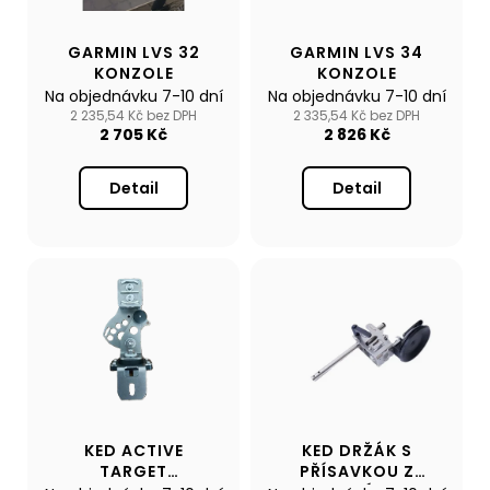
č
p
t
u
r
j
ů
GARMIN LVS 32
GARMIN LVS 34
o
e
KONZOLE
KONZOLE
d
m
Na objednávku 7-10 dní
Na objednávku 7-10 dní
u
2 235,54 Kč bez DPH
2 335,54 Kč bez DPH
e
2 705 Kč
2 826 Kč
k
t
NAFUKOVACÍ
Detail
Detail
ů
ČLUN
WILLIS
BOATS
RY-
BD270
V
ŠEDÉ
BARVĚ
S
LAŤKOVOU
PODLAHOU
12
490
KED ACTIVE
KED DRŽÁK S
Kč
TARGET
PŘÍSAVKOU Z