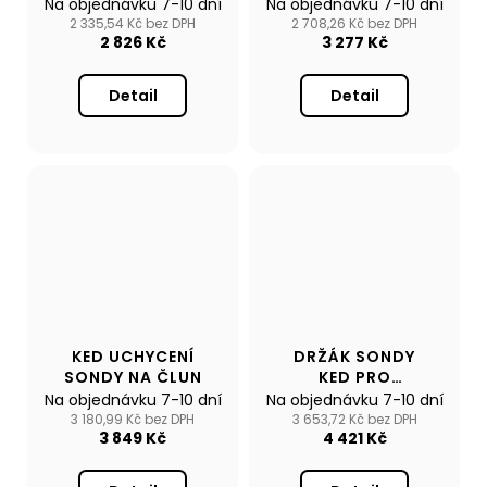
KONZOLE V4A
NEREZOVÉ OCELI
Na objednávku 7-10 dní
Na objednávku 7-10 dní
V4A
2 335,54 Kč bez DPH
2 708,26 Kč bez DPH
2 826 Kč
3 277 Kč
Detail
Detail
KED UCHYCENÍ
DRŽÁK SONDY
SONDY NA ČLUN
KED PRO
BELLYBOAT S
Na objednávku 7-10 dní
Na objednávku 7-10 dní
UCHYCENÍM
3 180,99 Kč bez DPH
3 653,72 Kč bez DPH
3 849 Kč
4 421 Kč
FASTEN
(ALUMINIUM)