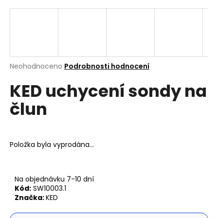
a
j
í
t
?
Průměrné
Neohodnoceno
Podrobnosti hodnocení
hodnocení
KED uchycení sondy na
produktu
je
člun
0,0
z
Hledat
5
hvězdiček.
Položka byla vyprodána…
D
o
p
Na objednávku 7-10 dní
o
Kód:
SW10003.1
r
Značka:
KED
u