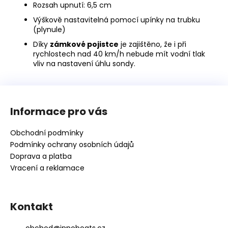
Rozsah upnutí: 6,5 cm
Výškově nastavitelná pomocí upínky na trubku
(plynule)
Díky
zámkové pojistce
je zajištěno, že i při
rychlostech nad 40 km/h nebude mít vodní tlak
vliv na nastavení úhlu sondy.
Z
á
Informace pro vás
p
a
Obchodní podmínky
t
Podmínky ochrany osobních údajů
í
Doprava a platba
Vracení a reklamace
Kontakt
obchod
@
innoboats.cz