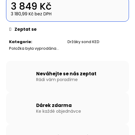
č
3 849 Kč
u
j
3 180,99 Kč bez DPH
Měrná
e
cena:
m
Zeptat se
e
Kategorie
:
Držáky sond KED
Položka byla vyprodána…
NAFUKOVACÍ
ČLUN
WILLIS
BOATS
RY-
Neváhejte se nás zeptat
BD200
Rádi vám poradíme
V
ZELENÉ
BARVĚ
S
NAFUKOVACÍ
Dárek zdarma
PODLAHOU
Ke každé objednávce
11
590
Kč