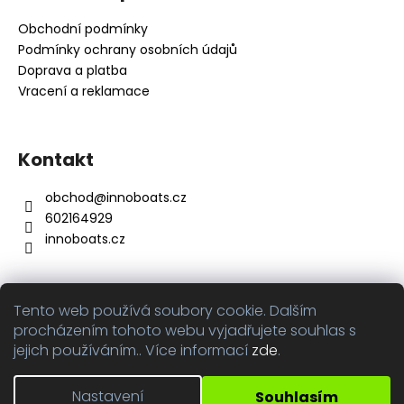
p
a
Obchodní podmínky
t
Podmínky ochrany osobních údajů
í
Doprava a platba
Vracení a reklamace
Kontakt
obchod
@
innoboats.cz
602164929
innoboats.cz
Tento web používá soubory cookie. Dalším
Přijímáme online platby
procházením tohoto webu vyjadřujete souhlas s
jejich používáním.. Více informací
zde
.
Nastavení
Souhlasím