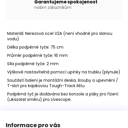
Kč
Garantujeme spokojenost
našim zákazníkům
Materiál: Nerezová ocel V2A (není vhodné pro slanou
vodu)
Délka podpěrné tyče: 75 cm
Průměr podpěrné tyče: 16 mm
Síla podpěrné tyče: 2 mm
Výškově nastavitelná pomocí upínky na trubku (plynule)
Součástí balení je montážní deska, šrouby a upevnění /
T-slot pro kajakovou Tough-Track lištu
Podpěrná tyč je dodávána bez konzole a páky pro řízení
(ukazatel směru) pro Livescope.
Z
á
Informace pro vás