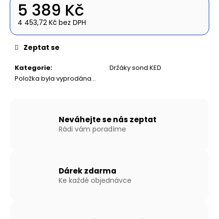
č
5 389 Kč
u
j
4 453,72 Kč bez DPH
Měrná
e
cena:
m
Zeptat se
e
Kategorie
:
Držáky sond KED
Položka byla vyprodána…
NAFUKOVACÍ
ČLUN
WILLIS
BOATS
RY-
Neváhejte se nás zeptat
BD270
Rádi vám poradíme
V
ŠEDO-
ŠEDÉ
BARVĚ
SE
Dárek zdarma
SKLÁDACÍ
Ke každé objednávce
DŘEVĚNOU
PODLAHOU
14
890