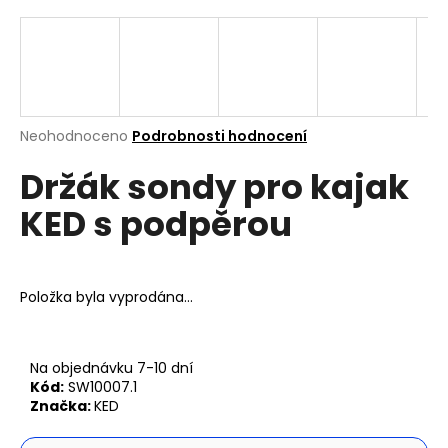
a
j
í
t
?
Průměrné
Neohodnoceno
Podrobnosti hodnocení
hodnocení
Držák sondy pro kajak
produktu
je
KED s podpěrou
0,0
z
Hledat
5
hvězdiček.
Položka byla vyprodána…
D
o
p
Na objednávku 7-10 dní
o
Kód:
SW10007.1
r
Značka:
KED
u