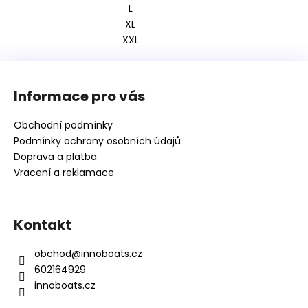
L
XL
XXL
Z
á
Informace pro vás
p
a
Obchodní podmínky
t
Podmínky ochrany osobních údajů
í
Doprava a platba
Vracení a reklamace
Kontakt
obchod
@
innoboats.cz
602164929
innoboats.cz