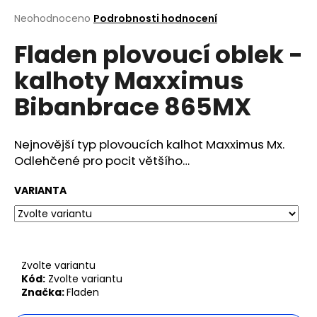
a
Průměrné
Neohodnoceno
Podrobnosti hodnocení
hodnocení
j
Fladen plovoucí oblek -
produktu
í
je
t
kalhoty Maxximus
0,0
z
?
Bibanbrace 865MX
5
hvězdiček.
Nejnovější typ plovoucích kalhot Maxximus Mx.
Odlehčené pro pocit většího…
Hledat
VARIANTA
D
o
p
Zvolte variantu
o
Kód:
Zvolte variantu
r
Značka:
Fladen
u