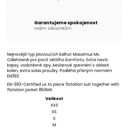
Kč
Garantujeme spokojenost
našim zákazníkům
Nejnovější typ plovoucích kalhot Maxximus Mx.
Odlehčené pro pocit většího komfortu. Extra navíc
kapsy, vodotěsné zipy, kevlarové zpevnění v oblasti
kolen, extra solas proužky. Podléhá přísným normám
EN393.
EN-393-Certified us to piece flotation suit together with
flotation jacket 850MX.
Velikost
XXS
XS
S
M