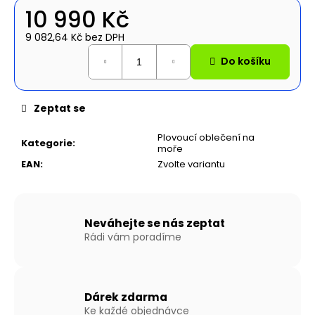
č
10 990 Kč
u
j
9 082,64 Kč bez DPH
e
Měrná
Do košíku
m
cena:
e
Zeptat se
NAFUKOVACÍ
ČLUN
Plovoucí oblečení na
Kategorie
:
WILLIS
moře
BOATS
EAN
:
Zvolte variantu
RY-
BD420
V
ČERVENO-
ČERNÉ
Neváhejte se nás zeptat
BARVĚ
Rádi vám poradíme
SE
SKLÁDACÍ
HLINÍKOVOU
PODLAHOU
27
Dárek zdarma
190
Ke každé objednávce