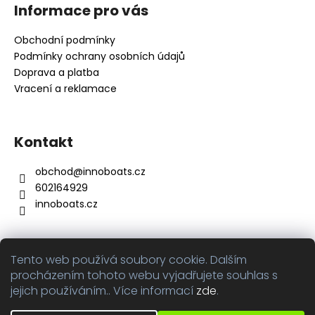
á
Informace pro vás
p
a
Obchodní podmínky
t
Podmínky ochrany osobních údajů
í
Doprava a platba
Vracení a reklamace
Kontakt
obchod
@
innoboats.cz
602164929
innoboats.cz
Tento web používá soubory cookie. Dalším
Přijímáme online platby
procházením tohoto webu vyjadřujete souhlas s
jejich používáním.. Více informací
zde
.