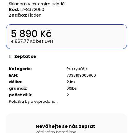
č
Skladem v externím skladě
u
Kód:
12-8372060
j
Značka:
Fladen
e
m
5 890 Kč
e
4 867,77 Kč bez DPH
Měrná
NAFUKOVACÍ
cena:
ČLUN
Zeptat se
WILLIS
BOATS
Kategorie
:
Pro rybáře
RY-
EAN
:
7333109005960
BD270
V
délka
:
2,1m
ZELENÉ
gramáž
:
60lbs
BARVĚ
počet dílů
:
2
S
NAFUKOVACÍ
Položka byla vyprodána…
PODLAHOU
14
490
Kč
Neváhejte se nás zeptat
Rádi vám poradíme