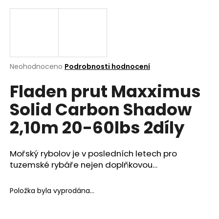
a
j
í
t
?
Průměrné
Neohodnoceno
Podrobnosti hodnocení
hodnocení
Fladen prut Maxximus
produktu
je
Solid Carbon Shadow
0,0
z
Hledat
2,10m 20-60lbs 2díly
5
hvězdiček.
Mořský rybolov je v posledních letech pro
D
tuzemské rybáře nejen doplňkovou…
o
p
o
Položka byla vyprodána…
r
u