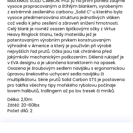
MAXXIMUS SOLID CARBON. Prut již na první pohled zaujme
vysoce propracovaným a štíhlým blankem, vyrobeným
z extrémně zesíleného carbonu „Solid C“ u kterého byla
vysoce předimenzována struktura jednotlivých vláken
což vedlo k jeho zesílení a zároveň snížení hmotnosti.
Celý blank je rovněž osazen špičkovými očky z Virtus
Heavy Ringlock titanu, tedy materiálu jež je
patentovaným výrobním prvkem konstruovaným
výhradně v Americe a který je používán při výrobě
nejvyšších řad prutů. Očka jsou tak chráněna před
jakýmkoliv mechanickým poškozením. Dělená rukojeť je
v EVA designu a je ukončena konektorem na opasek.
Osazena je šroubovým sedlem navijáku s ergonomickou
úpravou šnekového uchycení sedla navijáku či
multiplikátoru. Série prutů Solid Carbon STS je postavena
pro takřka všechny tipy mořského rybolovu počínaje
lovem halibutů, trollingem až po lov tresek či mníků.
Délka: 2,10m
Zátěž: 20-60lbs
Počet dílů: 2
Z