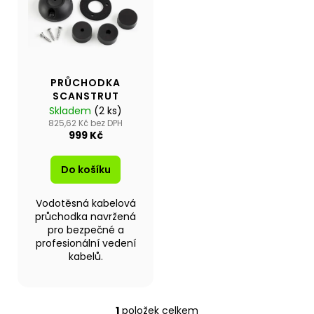
p
p
a
i
r
j
s
o
í
p
d
t
r
u
PRŮCHODKA
?
o
SCANSTRUT
k
d
Skladem
(2 ks)
t
u
825,62 Kč bez DPH
ů
999 Kč
k
t
Hledat
Do košíku
ů
Vodotěsná kabelová
průchodka navržená
D
pro bezpečné a
o
profesionální vedení
p
kabelů.
o
r
u
1
položek celkem