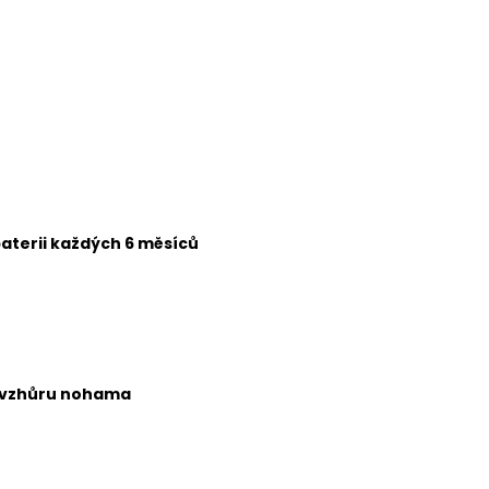
baterii každých 6 měsíců
ě, vzhůru nohama