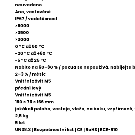
neuvedeno
Ano, vestavěné
IP67 / vodotěsnost
>5000
>3500
>3000
0 °C až 50 °C
-20 °C až +60 °C
-5 °C až 25 °C
Nabito na 60–80 % / pokud se nepoužívá, nabíjejte 
2–3 % / měsíc
Vnitřní závit M5
přední levý
Vnitřní závit M5
180 × 76 × 166 mm
jakákoli poloha, vestoje, vleže, na boku, vzpřímen
2,5 kg
5 let
UN38.3 | Bezpečnostní list | CE | RoHS | ECE-R10