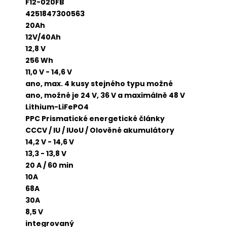
F12-020FB
4251847300563
20Ah
12V/40Ah
12,8 V
256 Wh
11,0 V - 14,6 V
ano, max. 4 kusy stejného typu možné
ano, možné je 24 V, 36 V a maximálně 48 V
Lithium-LiFePO4
PPC Prismatické energetické články
CCCV / IU / IUoU / Olověné akumulátory
14,2 V - 14,6 V
13,3 - 13,8 V
20 A / 60 min
10A
68A
30A
8,5 V
integrovaný