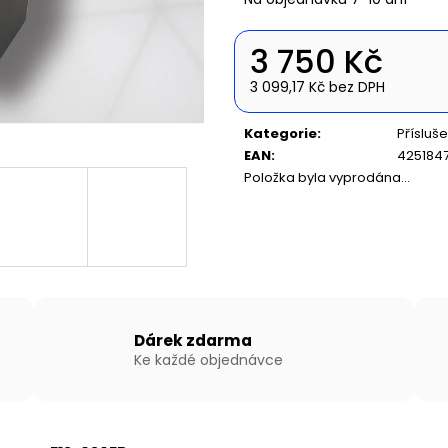
NAFUKOVACÍ ČLUN WILLIS BOATS RY-
NAFUKOVACÍ ČLU
BD270 V ZELENÉ BARVĚ SE SKLÁDACÍ
BD300 V BÍLO-
DŘEVĚNOU PODLAHOU
SKLÁDACÍ HLIN
3 750 Kč
14 890 Kč
16 990 Kč
3 099,17 Kč bez DPH
Měrná
cena:
Kategorie
:
Přísluše
EAN
:
425184
Položka byla vyprodána…
Dárek zdarma
Ke každé objednávce