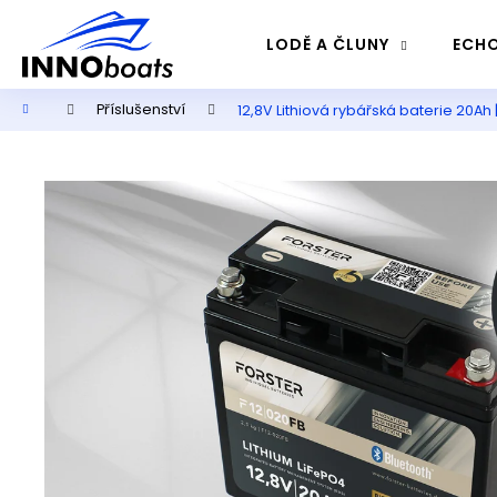
K
Přejít
na
o
LODĚ A ČLUNY
ECHO
obsah
Zpět
Zpět
š
do
do
í
Domů
Příslušenství
12,8V Lithiová rybářská baterie 20Ah |
k
obchodu
obchodu