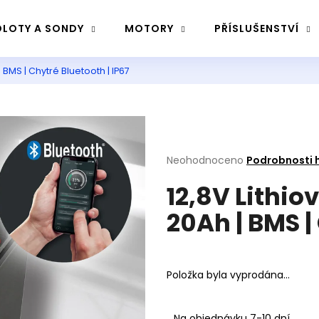
LOTY A SONDY
MOTORY
PŘÍSLUŠENSTVÍ
 BMS | Chytré Bluetooth | IP67
Co potřebujete najít?
Hledat
Průměrné
Neohodnoceno
Podrobnosti 
hodnocení
12,8V Lithio
produktu
Doporučujeme
je
20Ah | BMS |
0,0
z
5
hvězdiček.
Položka byla vyprodána…
Na objednávku 7-10 dní