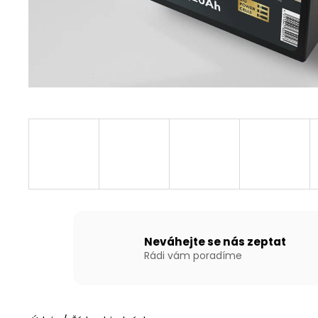
NAFUKOVACÍ ČLUN WILLIS BOATS RY-
BD240 V BÍLO-MODRÉ BARVĚ SE
SKLÁDACÍ DŘEVĚNOU PODLAHOU
13 790 Kč
Neváhejte se nás zeptat
Rádi vám poradíme