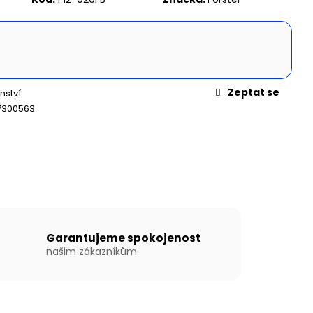
N WILLIS BOATS RY-
MODRÉ BARVĚ SE
ÍKOVOU PODLAHOU
Zeptat se
nství
7300563
Garantujeme spokojenost
našim zákazníkům