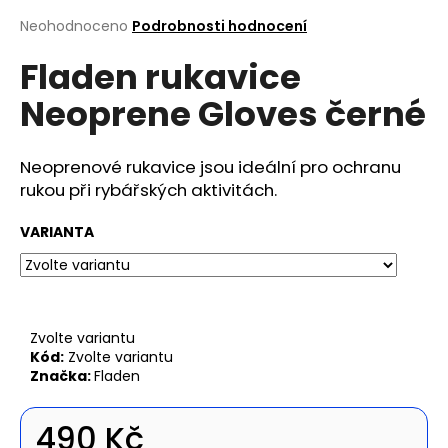
a
Průměrné
Neohodnoceno
Podrobnosti hodnocení
hodnocení
j
Fladen rukavice
produktu
í
je
t
Neoprene Gloves černé
0,0
z
?
5
hvězdiček.
Neoprenové rukavice jsou ideální pro ochranu
rukou při rybářských aktivitách.
VARIANTA
Hledat
D
o
Zvolte variantu
Kód:
Zvolte variantu
p
Značka:
Fladen
o
r
u
490 Kč