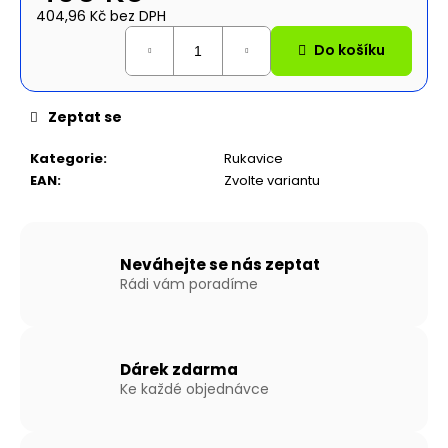
č
404,96 Kč bez DPH
u
Měrná
j
Do košíku
cena:
e
m
e
Zeptat se
Kategorie
:
Rukavice
NAFUKOVACÍ
EAN
:
Zvolte variantu
ČLUN
WILLIS
BOATS
RY-
BD200
Neváhejte se nás zeptat
V
Rádi vám poradíme
ŠEDÉ
BARVĚ
S
LAŤKOVOU
PODLAHOU
Dárek zdarma
10
Ke každé objednávce
590
Kč