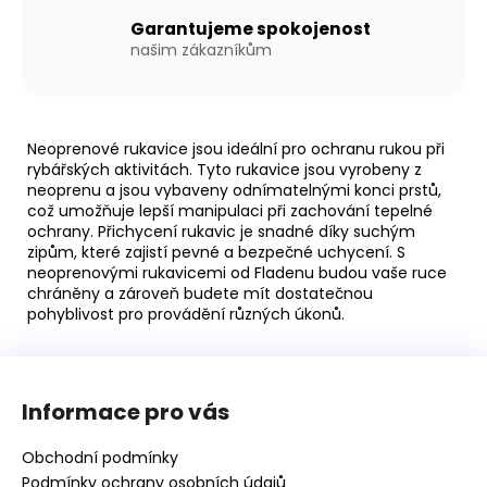
Garantujeme spokojenost
našim zákazníkům
Neoprenové rukavice jsou ideální pro ochranu rukou při
rybářských aktivitách. Tyto rukavice jsou vyrobeny z
neoprenu a jsou vybaveny odnímatelnými konci prstů,
což umožňuje lepší manipulaci při zachování tepelné
ochrany. Přichycení rukavic je snadné díky suchým
zipům, které zajistí pevné a bezpečné uchycení. S
neoprenovými rukavicemi od Fladenu budou vaše ruce
chráněny a zároveň budete mít dostatečnou
pohyblivost pro provádění různých úkonů.
Z
á
Informace pro vás
p
a
Obchodní podmínky
t
Podmínky ochrany osobních údajů