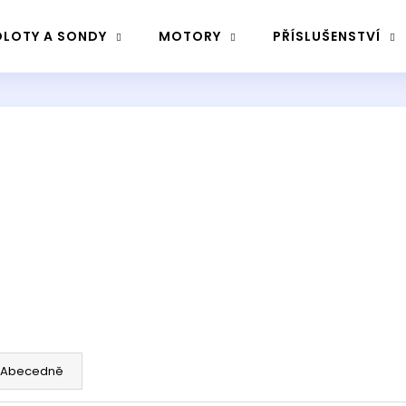
LOTY A SONDY
MOTORY
PŘÍSLUŠENSTVÍ
Co potřebujete najít?
Hledat
Doporučujeme
Abecedně