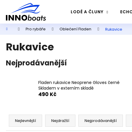
K
Přejít
na
o
LODĚ A ČLUNY
ECHO
obsah
Zpět
Zpět
š
do
do
í
Domů
Pro rybáře
Oblečení Fladen
Rukavice
k
obchodu
obchodu
Rukavice
Nejprodávanější
Fladen rukavice Neoprene Gloves černé
Skladem v externím skladě
490 Kč
Ř
a
Nejlevnější
Nejdražší
Nejprodávanější
z