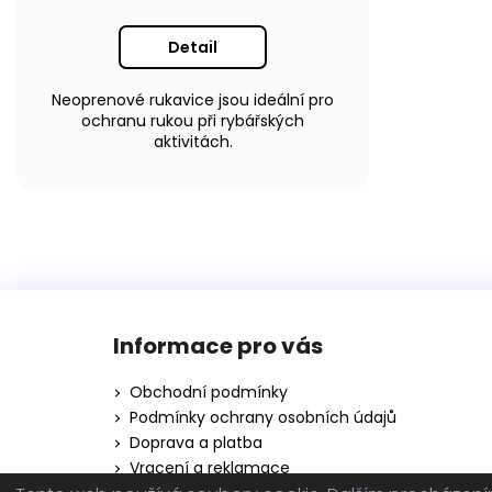
Detail
Neoprenové rukavice jsou ideální pro
ochranu rukou při rybářských
aktivitách.
Z
á
Informace pro vás
p
a
Obchodní podmínky
t
Podmínky ochrany osobních údajů
í
Doprava a platba
Vracení a reklamace