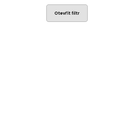
NAFUKOVACÍ ČLUN WILLIS BOATS RY-
NAFUKOVACÍ ČLU
BD270 V ZELENÉ BARVĚ S NAFUKOVACÍ
BD420 V BÍLO-
PODLAHOU
SKLÁDACÍ HLIN
Otevřít filtr
14 490 Kč
27 190 Kč