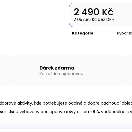
NAFUKOVACÍ ČLUN WILLIS BOATS RY-
NAFUKOVACÍ ČLU
BD200 V BÍLO-MODRÉ BARVĚ S
BD370 V ŠEDO-Š
2 490 Kč
NAFUKOVACÍ PODLAHOU
SKLÁDACÍ HLIN
11 590 Kč
21 690 Kč
2 057,85 Kč bez DPH
Měrná
cena:
Kategorie
:
Rybářsk
Dárek zdarma
Ke každé objednávce
utdoorové aktivity, kde potřebujete odolné a dobře padnoucí oble
 pásek. Jsou vybaveny podlepenými švy a jsou 100% voděodolné 