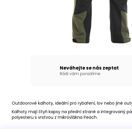
NAFUKOVACÍ ČLUN WILLIS BOATS RY-
BD300 V BÍLO-MODRÉ BARVĚ S
NAFUKOVACÍ PODLAHOU
15 690 Kč
Neváhejte se nás zeptat
Rádi vám poradíme
Outdoorové kalhoty, ideální pro rybaření, lov nebo jiné o
Kalhoty mají čtyři kapsy na přední straně a integrovaný
polyesteru s vrstvou z mikrovlákna Peach.