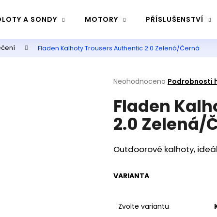
LOTY A SONDY
MOTORY
PŘÍSLUŠENSTVÍ
ečení
Fladen Kalhoty Trousers Authentic 2.0 Zelená/Černá
Co potřebujete najít?
Průměrné
Neohodnoceno
Podrobnosti 
hodnocení
Hledat
Fladen Kalh
produktu
je
2.0 Zelená/
0,0
z
Doporučujeme
5
hvězdiček.
Outdoorové kalhoty, ideáln
VARIANTA
Zvolte variantu