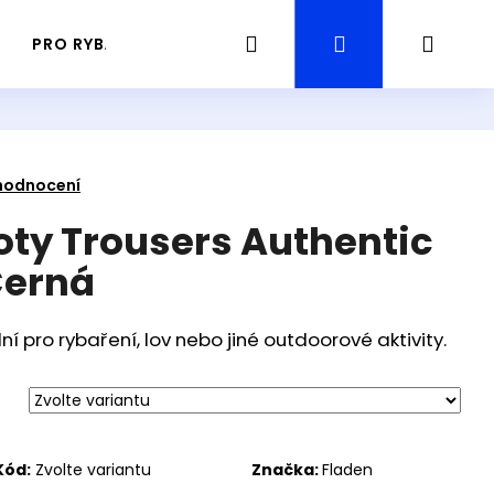
Hledat
Přihlášení
Náku
PRO RYBÁŘE
PRŮVODCE / GUIDING RYBAŘENÍ
košík
hodnocení
oty Trousers Authentic
Černá
í pro rybaření, lov nebo jiné outdoorové aktivity.
Následující
Kód:
Zvolte variantu
Značka:
Fladen