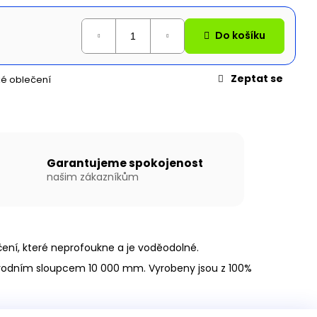
N WILLIS BOATS RY-
EDÉ BARVĚ SE
ÍKOVOU PODLAHOU
Do košíku
Zeptat se
é oblečení
Garantujeme spokojenost
našim zákazníkům
čení, které neprofoukne a je voděodolné.
s vodním sloupcem 10 000 mm. Vyrobeny jsou z 100%