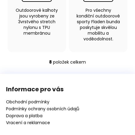
Outdoorové kalhoty
Pro všechny
jsou vyrobeny ze
kondiční outdoorové
3vrstvého stretch
sporty Fladen bunda
nylonu s TPU
poskytuje skvělou
membránou
mobilitu a
voděodolnost.
8
položek celkem
O
v
Z
l
á
á
Informace pro vás
d
p
a
a
Obchodní podmínky
c
t
Podmínky ochrany osobních údajů
í
í
Doprava a platba
p
Vracení a reklamace
r
v