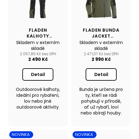
Kč
FLADEN
FLADEN BUNDA
KALHOTY
JACKET
TROUSERS
AUTHENTIC 2.0
Skladem v externím
Skladem v externím
AUTHENTIC 2.0
ZELENÁ/ČERNÁ
skladě
skladě
ZELENÁ/ČERNÁ
2 057,85 Kč bez DPH
2 471,07 Kč bez DPH
2 490 Kč
2 990 Kč
Detail
Detail
Outdoorové kalhoty,
Bunda je určena pro
ideální pro rybaření,
ty, kteří se rádi
lov nebo jiné
pohybují v přírodě,
outdoorové aktivity.
ať už rybaří, loví
nebo sbírají houby.
NOVINKA
NOVINKA