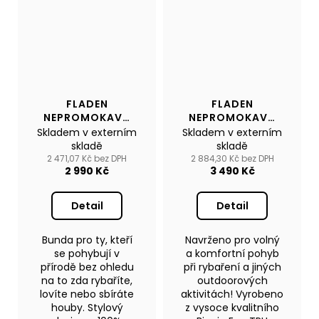
FLADEN
FLADEN
NEPROMOKAVÁ
NEPROMOKAVÁ
BUNDA
BUNDA ECO
Skladem v externím
Skladem v externím
AUTHENTIC 2.0
AUTHENTIC 4.0
skladě
skladě
2 471,07 Kč bez DPH
2 884,30 Kč bez DPH
2 990 Kč
3 490 Kč
Detail
Detail
Bunda pro ty, kteří
Navrženo pro volný
se pohybují v
a komfortní pohyb
přírodě bez ohledu
při rybaření a jiných
na to zda rybaříte,
outdoorových
lovíte nebo sbíráte
aktivitách! Vyrobeno
houby. Stylový
z vysoce kvalitního