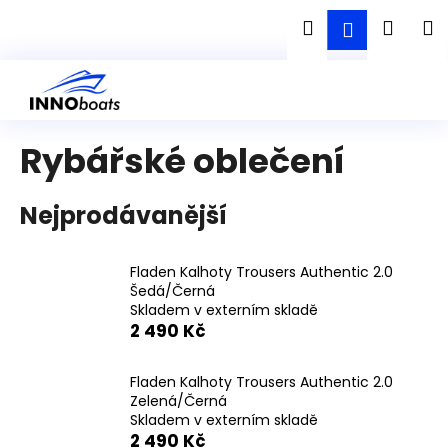
K
Přejít
Hledat
Náku
M
Přihlášen
na
o
obsah
Zpět
Zpět
š
košík
í
C
k
o
Rybářské oblečení
p
o
t
Nejprodávanější
ř
e
Fladen Kalhoty Trousers Authentic 2.0
b
Šedá/Černá
Skladem v externím skladě
u
2 490 Kč
j
e
Fladen Kalhoty Trousers Authentic 2.0
t
Zelená/Černá
e
Skladem v externím skladě
2 490 Kč
n