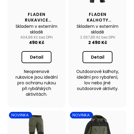
č
p
t
u
r
j
ů
FLADEN
FLADEN
o
e
RUKAVICE
KALHOTY
d
NEOPRENE
TROUSERS
m
Skladem v externím
Skladem v externím
GLOVES ČERNÉ
AUTHENTIC 2.0
u
skladě
skladě
e
ŠEDÁ/ČERNÁ
404,96 Kč bez DPH
2 057,85 Kč bez DPH
k
490 Kč
2 490 Kč
t
NAFUKOVACÍ
ů
ČLUN
Detail
Detail
WILLIS
BOATS
RY-
Neoprenové
Outdoorové kalhoty,
BD330
rukavice jsou ideální
ideální pro rybaření,
V
pro ochranu rukou
lov nebo jiné
BÍLO-
při rybářských
outdoorové aktivity.
MODRÉ
aktivitách.
BARVĚ
SE
SKLÁDACÍ
DŘEVĚNOU
NOVINKA
NOVINKA
PODLAHOU
18
290