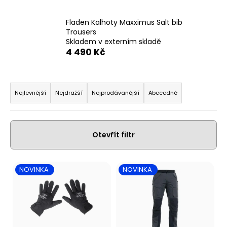
a
Fladen Kalhoty Maxximus Salt bib
j
Trousers
í
Skladem v externím skladě
t
4 490 Kč
?
Ř
a
Nejlevnější
Nejdražší
Nejprodávanější
Abecedně
z
Hledat
e
n
Otevřít filtr
í
p
D
V
NOVINKA
NOVINKA
r
o
ý
p
o
p
o
d
i
r
u
s
u
k