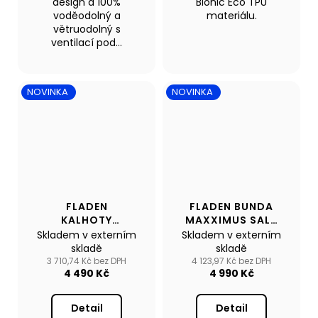
design a 100%
Bionic Eco TPU
voděodolný a
materiálu.
větruodolný s
ventilací pod...
NOVINKA
NOVINKA
FLADEN
FLADEN BUNDA
KALHOTY
MAXXIMUS SALT
MAXXIMUS SALT
JACKET
Skladem v externím
Skladem v externím
BIB TROUSERS
skladě
skladě
3 710,74 Kč bez DPH
4 123,97 Kč bez DPH
4 490 Kč
4 990 Kč
Detail
Detail