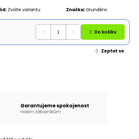
N WILLIS BOATS RY-
MODRÉ BARVĚ SE
ód:
Zvolte variantu
Značka:
Grundéns
ÍKOVOU PODLAHOU
Do košíku
Zeptat se
Garantujeme spokojenost
našim zákazníkům