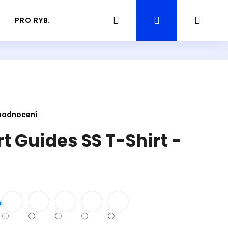
Hledat
Přihlášení
Náku
PRO RYBÁŘE
PRŮVODCE / GUIDING RYBAŘENÍ
košík
hodnocení
t Guides SS T-Shirt -
Následující