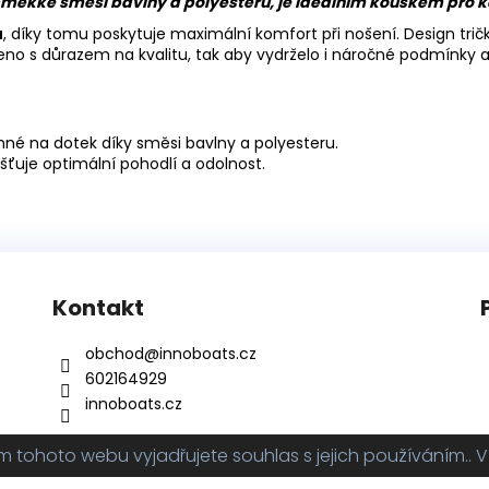
a-měkké směsi bavlny a polyesteru, je ideálním kouskem pro 
u
, díky tomu poskytuje maximální komfort při nošení. Design tri
robeno s důrazem na kvalitu, tak aby vydrželo i náročné podmínky
emné na dotek díky směsi bavlny a polyesteru.
ťuje optimální pohodlí a odolnost.
Kontakt
obchod
@
innoboats.cz
602164929
innoboats.cz
tohoto webu vyjadřujete souhlas s jejich používáním.. V