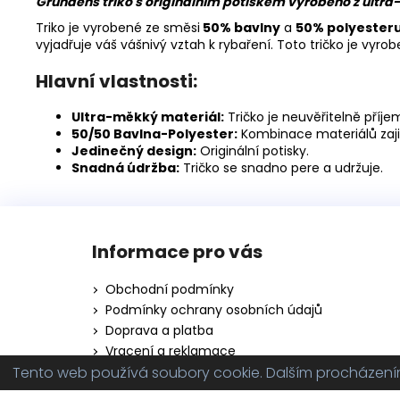
Grundéns triko s originálním potiskem vyrobeno z ultr
Triko je vyrobené ze směsi
50% bavlny
a
50% polyester
vyjadřuje váš vášnivý vztah k rybaření. Toto tričko je vy
Hlavní vlastnosti:
Ultra-měkký materiál:
Tričko je neuvěřitelně příj
50/50 Bavlna-Polyester:
Kombinace materiálů zajiš
Jedinečný design:
Originální potisky.
Snadná údržba:
Tričko se snadno pere a udržuje.
Z
á
Informace pro vás
p
a
Obchodní podmínky
t
Podmínky ochrany osobních údajů
í
Doprava a platba
Vracení a reklamace
Tento web používá soubory cookie. Dalším procházením 