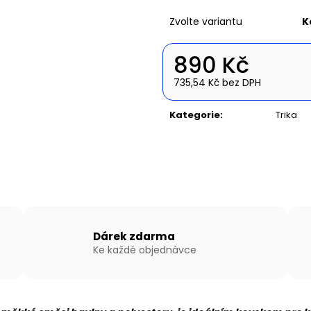
NAFUKOVACÍ ČLUN WILLIS BOATS RY-
NAFUKOVACÍ ČLU
BD270 V ZELENÉ BARVĚ SE SKLÁDACÍ
BD300 V BÍLO-
Zvolte variantu
K
DŘEVĚNOU PODLAHOU
SKLÁDACÍ HLIN
14 890 Kč
16 990 Kč
890 Kč
735,54 Kč bez DPH
Měrná
cena:
Kategorie
:
Trika
Dárek zdarma
Ke každé objednávce