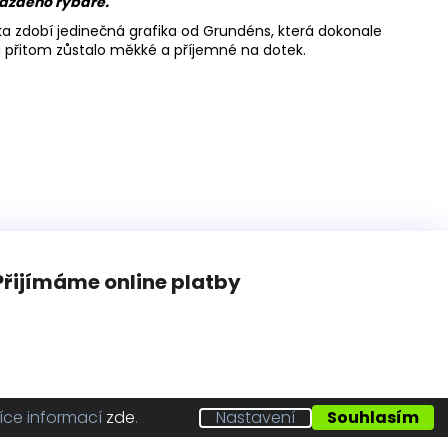
každého rybáře.
čka zdobí jedinečná grafika od Grundéns, která dokonale
 a přitom zůstalo měkké a příjemné na dotek.
Přijímáme online platby
íce informací
zde
.
Nastavení
Souhlasím