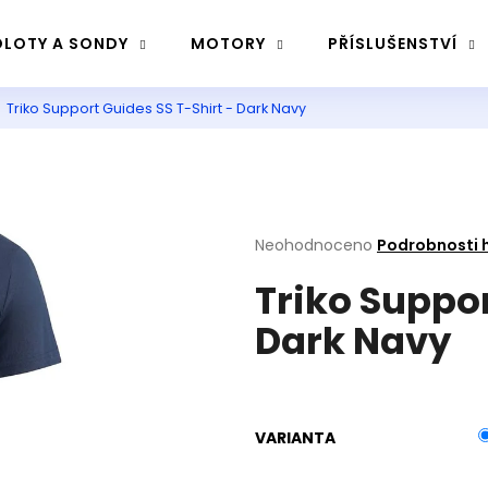
LOTY A SONDY
MOTORY
PŘÍSLUŠENSTVÍ
Triko Support Guides SS T-Shirt - Dark Navy
Co potřebujete najít?
Hledat
Průměrné
Neohodnoceno
Podrobnosti 
hodnocení
Triko Suppor
produktu
Doporučujeme
je
Dark Navy
0,0
z
5
hvězdiček.
VARIANTA