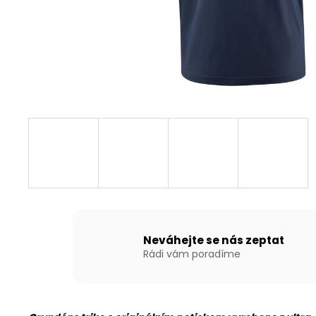
NAFUKOVACÍ ČLUN WILLIS BOATS RY-
BD240 V BÍLO-MODRÉ BARVĚ SE
SKLÁDACÍ DŘEVĚNOU PODLAHOU
13 790 Kč
Neváhejte se nás zeptat
Rádi vám poradíme