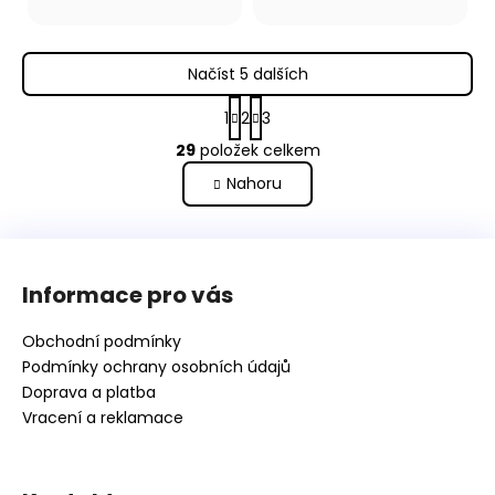
Načíst 5 dalších
S
1
2
3
t
O
r
29
položek celkem
v
á
Nahoru
l
n
k
á
o
d
Z
v
a
á
á
c
Informace pro vás
n
p
í
í
p
a
Obchodní podmínky
r
t
Podmínky ochrany osobních údajů
v
í
Doprava a platba
k
Vracení a reklamace
y
v
ý