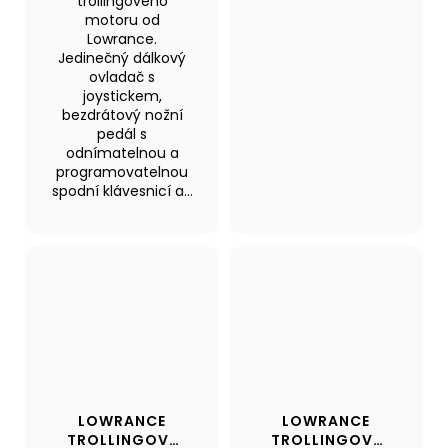
trollingového
motoru od
Lowrance.
Jedinečný dálkový
ovladač s
joystickem,
bezdrátový nožní
pedál s
odnímatelnou a
programovatelnou
spodní klávesnicí a...
LOWRANCE
LOWRANCE
TROLLINGOVÝ
TROLLINGOVÝ