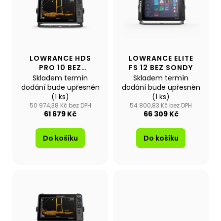
p
p
a
i
r
j
s
o
í
p
d
t
r
u
LOWRANCE HDS
LOWRANCE ELITE
?
o
PRO 10 BEZ
FS 12 BEZ SONDY
k
d
SONDY
Skladem termín
Skladem termín
t
u
dodání bude upřesněn
dodání bude upřesněn
ů
(1 ks)
(1 ks)
k
50 974,38 Kč bez DPH
54 800,83 Kč bez DPH
t
61 679 Kč
66 309 Kč
Hledat
ů
Do košíku
Do košíku
D
o
p
o
r
u