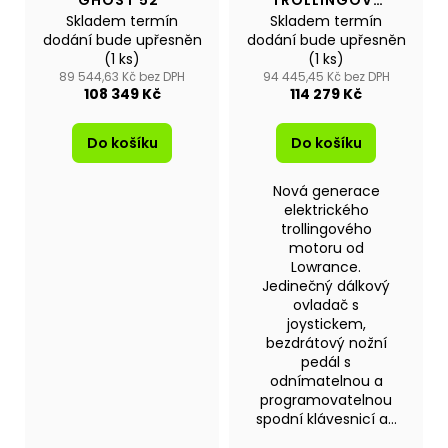
MOTOR RECON
Skladem termín
Skladem termín
48" FW
dodání bude upřesněn
dodání bude upřesněn
(1 ks)
(1 ks)
89 544,63 Kč bez DPH
94 445,45 Kč bez DPH
108 349 Kč
114 279 Kč
Do košíku
Do košíku
Nová generace
elektrického
trollingového
motoru od
Lowrance.
Jedinečný dálkový
ovladač s
joystickem,
bezdrátový nožní
pedál s
odnímatelnou a
programovatelnou
spodní klávesnicí a...