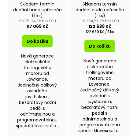
MOTOR RECON
MOTOR RECON
Skladem termín
Skladem termín
60"FW
54"SW
dodání bude upřesněn
dodání bude upřesněn
(1 ks)
(1 ks)
96 751,24 Kč bez DPH
101 354,55 Kč bez DPH
117 069 Kč
122 639 Kč
Měrná
122 639 Kč / 1 ks
cena:
Do košíku
Do košíku
Nová generace
Nová generace
elektrického
elektrického
trollingového
trollingového
motoru od
motoru od
Lowrance.
Lowrance.
Jedinečný dálkový
Jedinečný dálkový
ovladač s
ovladač s
joystickem,
joystickem,
bezdrátový nožní
bezdrátový nožní
pedál s
pedál s
odnímatelnou a
odnímatelnou a
programovatelnou
programovatelnou
spodní klávesnicí a...
spodní klávesnicí a...