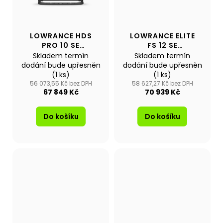
č
u
j
e
LOWRANCE HDS
LOWRANCE ELITE
m
PRO 10 SE
FS 12 SE
e
SONDOU
SONDOU ACTIVE
Skladem termín
Skladem termín
ACTIVEIMAGING
IMAGING
dodání bude upřesněn
dodání bude upřesněn
HD
(1 ks)
(1 ks)
56 073,55 Kč bez DPH
58 627,27 Kč bez DPH
NAFUKOVACÍ
67 849 Kč
70 939 Kč
ČLUN
WILLIS
BOATS
Do košíku
Do košíku
RY-
BD240
V
ZELENÉ
BARVĚ
S
LAŤKOVOU
PODLAHOU
11
290
Kč