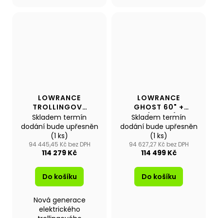
LOWRANCE
LOWRANCE
TROLLINGOVÝ
GHOST 60" +
MOTOR RECON
DÁLKOVÝ
Skladem termín
Skladem termín
54"FW
OVLADAČ TMR-1
dodání bude upřesněn
dodání bude upřesněn
(1 ks)
(1 ks)
94 445,45 Kč bez DPH
94 627,27 Kč bez DPH
114 279 Kč
114 499 Kč
Do košíku
Do košíku
Nová generace
elektrického