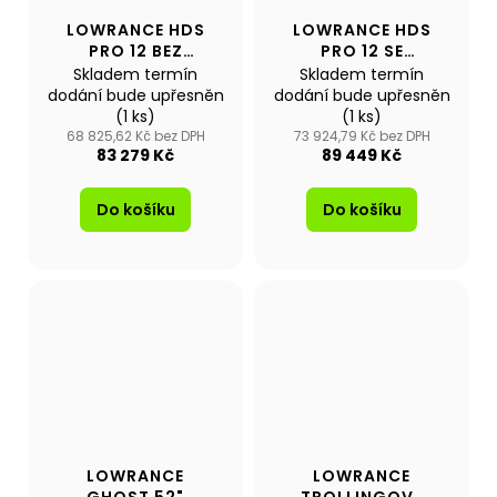
LOWRANCE HDS
LOWRANCE HDS
PRO 12 BEZ
PRO 12 SE
SONDY
SONDOU
Skladem termín
Skladem termín
ACTIVEIMAGING
dodání bude upřesněn
dodání bude upřesněn
HD
(1 ks)
(1 ks)
68 825,62 Kč bez DPH
73 924,79 Kč bez DPH
83 279 Kč
89 449 Kč
Do košíku
Do košíku
LOWRANCE
LOWRANCE
GHOST 52"
TROLLINGOVÝ